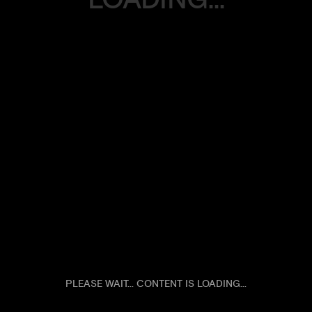
E-COMMERCE
BLOG
CONTACT
PLEASE WAIT... CONTENT IS LOADING...
1.스크롤링 효과